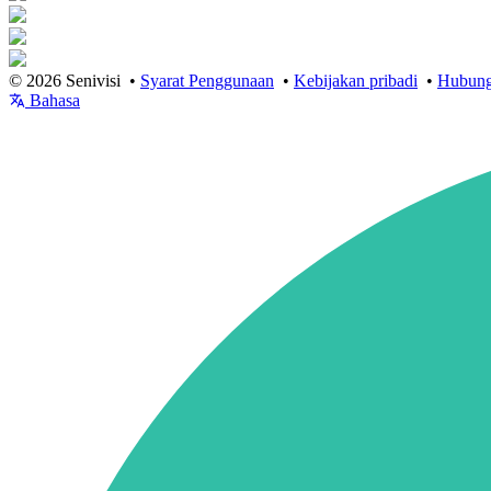
© 2026 Senivisi •
Syarat Penggunaan
•
Kebijakan pribadi
•
Hubung
Bahasa