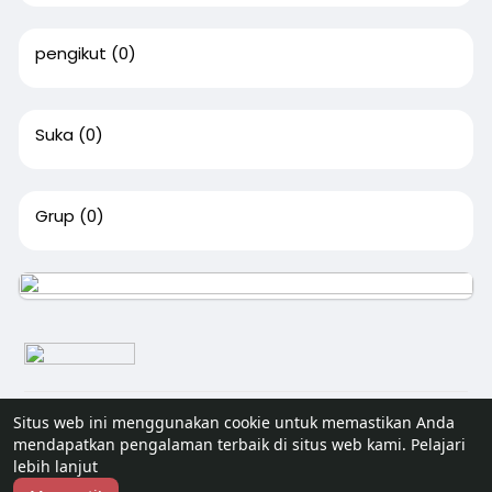
pengikut
(0)
Suka
(0)
Grup
(0)
© 2026 Senivisi
Situs web ini menggunakan cookie untuk memastikan Anda
mendapatkan pengalaman terbaik di situs web kami.
Pelajari
Home
Tentang
Hubungi kami
Kebijakan pribadi
lebih lanjut
Syarat Penggunaan
Blog
Lagi