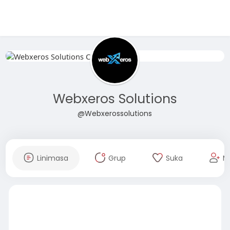
Webxeros Solutions
@Webxerossolutions
Linimasa
Grup
Suka
M