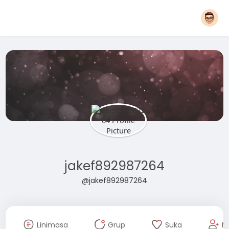
jakef892987264
@jakef892987264
Linimasa
Grup
Suka
M