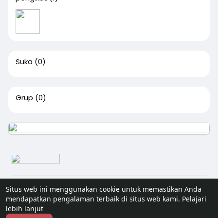
Suka
(0)
Grup
(0)
© 2026 Senivisi
Situs web ini menggunakan cookie untuk memastikan Anda
mendapatkan pengalaman terbaik di situs web kami.
Pelajari
Home
Tentang
Hubungi kami
Kebijakan pribadi
lebih lanjut
Syarat Penggunaan
Blog
Lagi