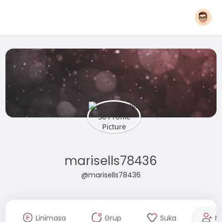
marisells78436
@marisells78436
Linimasa
Grup
Suka
M