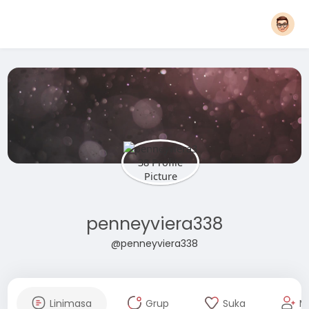
penneyviera338
@penneyviera338
Linimasa
Grup
Suka
M